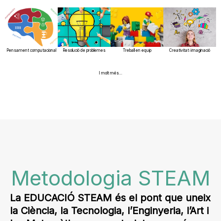
Pensament computacional
Resolució de problemes
Treball en equip
Creativitat i imaginació
I molt més…
Metodologia STEAM
La EDUCACIÓ STEAM és el pont que uneix
la Ciència, la Tecnologia, l’Enginyeria, l’Art i