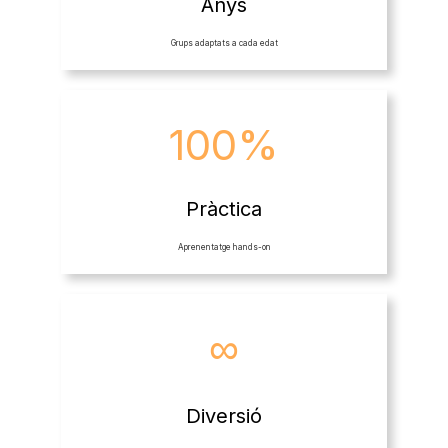
Anys
Grups adaptats a cada edat
100%
Pràctica
Aprenentatge hands-on
∞
Diversió