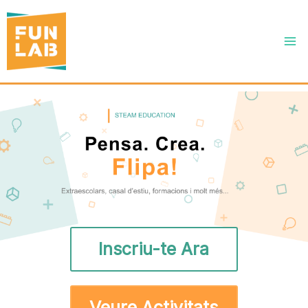
Ir
al
contenido
Inscriu-te Ara
Veure Activitats